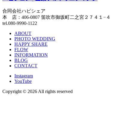
合同会社ハピシェア
本 店：406-0807 笛吹市御坂町二之宮２７４１−４
tel.080-9990-1122
ABOUT
PHOTO WEDDING
HAPPY SHARE
FLOW
INFORMATION
BLOG
CONTACT
Instagram
YouTube
Copyright ©
2026 All rights reserved