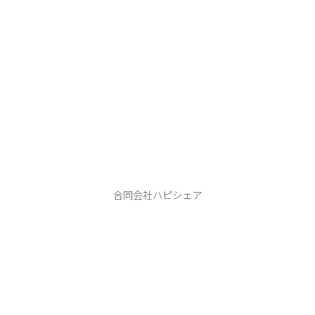
ハピシェア
合同会社ハピシェア
本 店：406-0807 笛吹市御坂町二之宮２７４１−４
tel.080-9990-1122
ABOUT
PHOTO WEDDING
HAPPY SHARE
FLOW
INFORMATION
BLOG
CONTACT
Instagram
YouTube