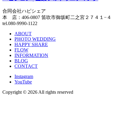
合同会社ハピシェア
本 店：406-0807 笛吹市御坂町二之宮２７４１−４
tel.080-9990-1122
ABOUT
PHOTO WEDDING
HAPPY SHARE
FLOW
INFORMATION
BLOG
CONTACT
Instagram
YouTube
Copyright ©
2026 All rights reserved