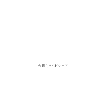
ハピシェア
合同会社ハピシェア
本 店：406-0807 笛吹市御坂町二之宮２７４１−４
tel.080-9990-1122
ABOUT
PHOTO WEDDING
HAPPY SHARE
FLOW
INFORMATION
BLOG
CONTACT
Instagram
YouTube