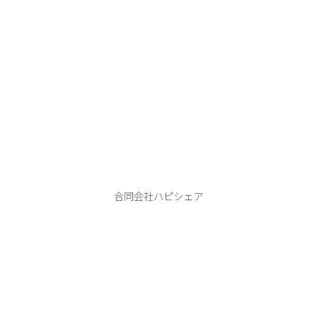
ハピシェア
合同会社ハピシェア
本 店：406-0807 笛吹市御坂町二之宮２７４１−４
tel.080-9990-1122
ABOUT
PHOTO WEDDING
HAPPY SHARE
FLOW
INFORMATION
BLOG
CONTACT
Instagram
YouTube