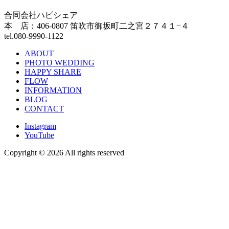
合同会社ハピシェア
本 店：406-0807 笛吹市御坂町二之宮２７４１−４
tel.080-9990-1122
ABOUT
PHOTO WEDDING
HAPPY SHARE
FLOW
INFORMATION
BLOG
CONTACT
Instagram
YouTube
Copyright ©
2026 All rights reserved