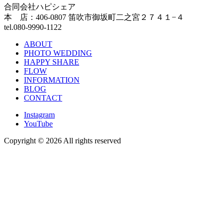
合同会社ハピシェア
本 店：406-0807 笛吹市御坂町二之宮２７４１−４
tel.080-9990-1122
ABOUT
PHOTO WEDDING
HAPPY SHARE
FLOW
INFORMATION
BLOG
CONTACT
Instagram
YouTube
Copyright ©
2026 All rights reserved