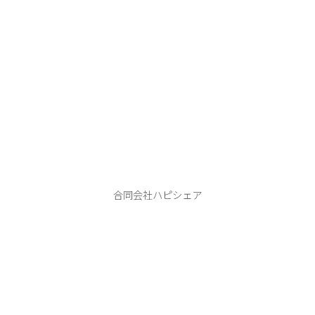
ハピシェア
合同会社ハピシェア
本 店：406-0807 笛吹市御坂町二之宮２７４１−４
tel.080-9990-1122
ABOUT
PHOTO WEDDING
HAPPY SHARE
FLOW
INFORMATION
BLOG
CONTACT
Instagram
YouTube