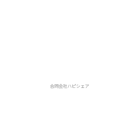
ハピシェア
合同会社ハピシェア
本 店：406-0807 笛吹市御坂町二之宮２７４１−４
tel.080-9990-1122
ABOUT
PHOTO WEDDING
HAPPY SHARE
FLOW
INFORMATION
BLOG
CONTACT
Instagram
YouTube