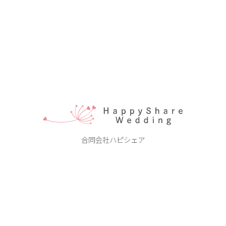
ハピシェア
合同会社ハピシェア
本 店：406-0807 笛吹市御坂町二之宮２７４１−４
tel.080-9990-1122
ABOUT
PHOTO WEDDING
HAPPY SHARE
FLOW
INFORMATION
BLOG
CONTACT
Instagram
YouTube