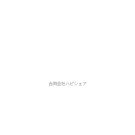
ハピシェア
合同会社ハピシェア
本 店：406-0807 笛吹市御坂町二之宮２７４１−４
tel.080-9990-1122
ABOUT
PHOTO WEDDING
HAPPY SHARE
FLOW
INFORMATION
BLOG
CONTACT
Instagram
YouTube