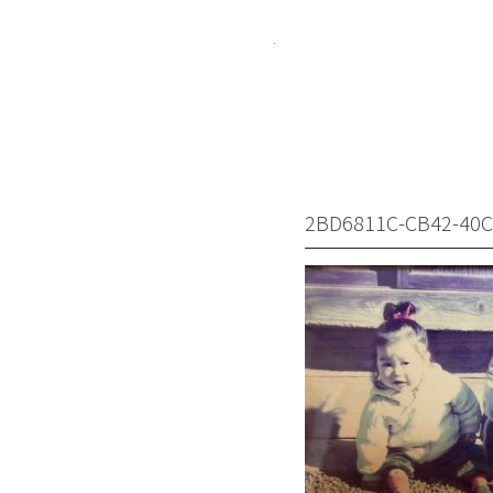
ハピシェア 
2BD6811C-CB42-40