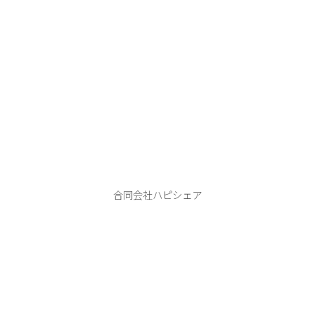
ハピシェア
合同会社ハピシェア
本 店：406-0807 笛吹市御坂町二之宮２７４１−４
tel.080-9990-1122
ABOUT
PHOTO WEDDING
HAPPY SHARE
FLOW
INFORMATION
BLOG
CONTACT
Instagram
YouTube